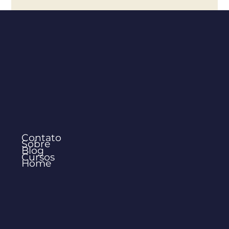
Teologia e História: Fundamentais,
Diferentes e Inseparáveis
Contato
Sobre
Blog
Cursos
Home