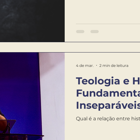
4 de mar.
2 min de leitura
Teologia e H
Fundamentai
Inseparávei
Qual é a relação entre his