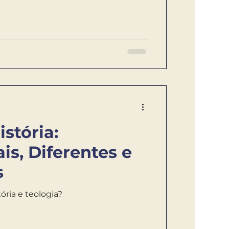
istória:
s, Diferentes e
s
tória e teologia?