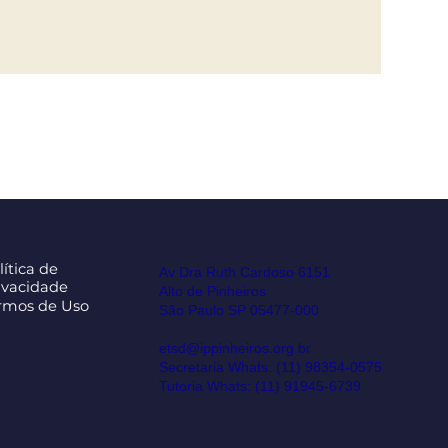
lítica de
Av Dra Ruth Cardoso 6151
ivacidade
Alto de Pinheiros
rmos de Uso
São Paulo SP 05477-000
etsd@ippinheiros.org.br
Secretaria Whats: (11) 98354-0575
Tutoria Whats: (11) 91945-6739‬