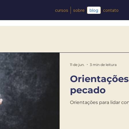
cursos
sobre
blog
contato
11 de jun.
3 min de leitura
Orientações
pecado
Orientações para lidar c