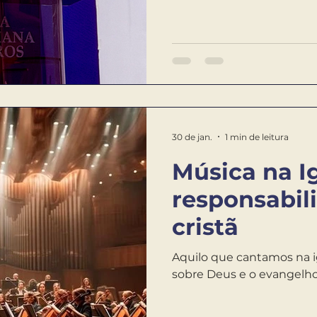
30 de jan.
1 min de leitura
Música na I
responsabil
cristã
Aquilo que cantamos na 
sobre Deus e o evangelho